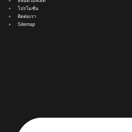
สล็อตวอลเลท
โปรโมชั่น
ติดต่อเรา
Sitemap