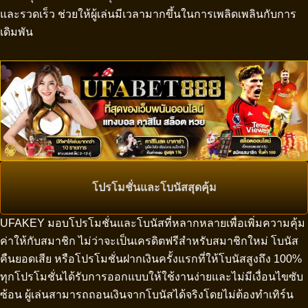
และรวดเร็ว ช่วยให้ผู้เล่นมีเวลามากขึ้นในการเพลิดเพลินกับการ
เดิมพัน
โปรโมชั่นและโบนัสสุดคุ้ม
UFAKEY มอบโปรโมชั่นและโบนัสที่หลากหลายเพื่อเพิ่มความคุ้ม
ค่าให้กับสมาชิก ไม่ว่าจะเป็นเครดิตฟรีสำหรับสมาชิกใหม่ โบนัส
คืนยอดเสีย หรือโปรโมชั่นฝากเงินครั้งแรกที่ให้โบนัสสูงถึง 100%
ทุกโปรโมชั่นได้รับการออกแบบให้ใช้งานง่ายและไม่มีเงื่อนไขซับ
ซ้อน ผู้เล่นสามารถถอนเงินจากโบนัสได้จริงโดยไม่ต้องทำเทิร์น