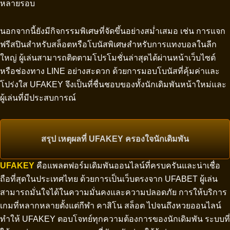
หลายรอบ
นอกจากนี้ยังมีกิจกรรมพิเศษที่จัดขึ้นอย่างสม่ำเสมอ เช่น การแจก
ฟรีสปินสำหรับสล็อตหรือโบนัสพิเศษสำหรับการแทงบอลในลีก
ใหญ่ ผู้เล่นสามารถติดตามโปรโมชั่นล่าสุดได้ผ่านหน้าเว็บไซต์
หรือช่องทาง LINE อย่างสะดวก ด้วยการมอบโบนัสที่คุ้มค่าและ
โปร่งใส UFAKEY จึงเป็นที่ชื่นชอบของทั้งนักเดิมพันหน้าใหม่และ
ผู้เล่นที่มีประสบการณ์
สรุป เหตุผลที่ UFAKEY ครองใจนักเดิมพัน
UFAKEY
คือแพลตฟอร์มเดิมพันออนไลน์ที่ครบครันและน่าเชื่อ
ถือที่สุดในประเทศไทย ด้วยการเป็นเว็บตรงจาก UFABET ผู้เล่น
สามารถมั่นใจได้ในความมั่นคงและความปลอดภัย การให้บริการ
เกมที่หลากหลายตั้งแต่กีฬา คาสิโน สล็อต ไปจนถึงหวยออนไลน์
ทำให้ UFAKEY ตอบโจทย์ทุกความต้องการของนักเดิมพัน ระบบที่