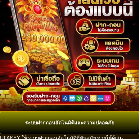
ระบบฝากถอนอัตโนมัติและความปลอดภัย
UFAKEY ใช้ระบบฝากถอนอัตโนมัติที่ทันสมัย ช่วยให้ผู้เล่น