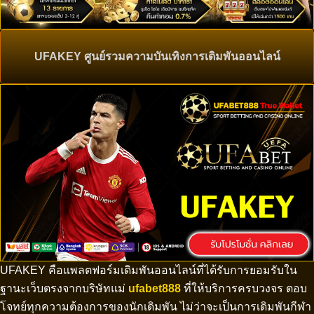
UFAKEY ศูนย์รวมความบันเทิงการเดิมพันออนไลน์
UFAKEY คือแพลตฟอร์มเดิมพันออนไลน์ที่ได้รับการยอมรับใน
ฐานะเว็บตรงจากบริษัทแม่
ufabet888
ที่ให้บริการครบวงจร ตอบ
โจทย์ทุกความต้องการของนักเดิมพัน ไม่ว่าจะเป็นการเดิมพันกีฬา