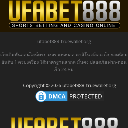
ufabet888-truewallet.org
เว็บเดิมพันออนไลน์ครบวงจร แทงบอล คาสิโน สล็อต เว็บยอดนิยม
อันดับ 1 ครบเครื่อง ได้มาตรฐานสากล มั่นคง ปลอดภัย ฝาก-ถอน
เร็ว 24 ชม.
Copyright © 2026 ufabet888-truewallet.org