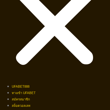
UFABET888
ทางเข้า UFABET
สมัครสมาชิก
สล็อตวอลเลท