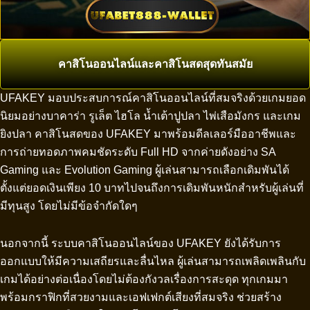
คาสิโนออนไลน์และคาสิโนสดสุดทันสมัย
UFAKEY มอบประสบการณ์คาสิโนออนไลน์ที่สมจริงด้วยเกมยอด
นิยมอย่างบาคาร่า รูเล็ต ไฮโล น้ำเต้าปูปลา ไพ่เสือมังกร และเกม
ยิงปลา คาสิโนสดของ UFAKEY มาพร้อมดีลเลอร์มืออาชีพและ
การถ่ายทอดภาพคมชัดระดับ Full HD จากค่ายดังอย่าง SA
Gaming และ Evolution Gaming ผู้เล่นสามารถเลือกเดิมพันได้
ตั้งแต่ยอดเงินเพียง 10 บาทไปจนถึงการเดิมพันหนักสำหรับผู้เล่นที่
มีทุนสูง โดยไม่มีข้อจำกัดใดๆ
นอกจากนี้ ระบบคาสิโนออนไลน์ของ UFAKEY ยังได้รับการ
ออกแบบให้มีความเสถียรและลื่นไหล ผู้เล่นสามารถเพลิดเพลินกับ
เกมได้อย่างต่อเนื่องโดยไม่ต้องกังวลเรื่องการสะดุด ทุกเกมมา
พร้อมกราฟิกที่สวยงามและเอฟเฟกต์เสียงที่สมจริง ช่วยสร้าง