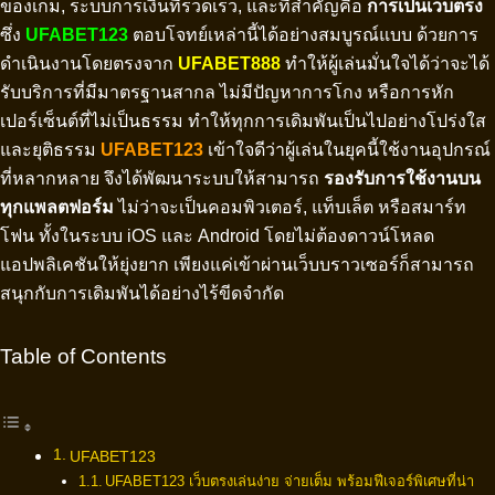
ของเกม, ระบบการเงินที่รวดเร็ว, และที่สำคัญคือ
การเป็นเว็บตรง
ซึ่ง
UFABET123
ตอบโจทย์เหล่านี้ได้อย่างสมบูรณ์แบบ ด้วยการ
ดำเนินงานโดยตรงจาก
UFABET888
ทำให้ผู้เล่นมั่นใจได้ว่าจะได้
รับบริการที่มีมาตรฐานสากล ไม่มีปัญหาการโกง หรือการหัก
เปอร์เซ็นต์ที่ไม่เป็นธรรม ทำให้ทุกการเดิมพันเป็นไปอย่างโปร่งใส
และยุติธรรม
UFABET123
เข้าใจดีว่าผู้เล่นในยุคนี้ใช้งานอุปกรณ์
ที่หลากหลาย จึงได้พัฒนาระบบให้สามารถ
รองรับการใช้งานบน
ทุกแพลตฟอร์ม
ไม่ว่าจะเป็นคอมพิวเตอร์, แท็บเล็ต หรือสมาร์ท
โฟน ทั้งในระบบ iOS และ Android โดยไม่ต้องดาวน์โหลด
แอปพลิเคชันให้ยุ่งยาก เพียงแค่เข้าผ่านเว็บบราวเซอร์ก็สามารถ
สนุกกับการเดิมพันได้อย่างไร้ขีดจำกัด
Table of Contents
UFABET123
UFABET123 เว็บตรงเล่นง่าย จ่ายเต็ม พร้อมฟีเจอร์พิเศษที่น่า