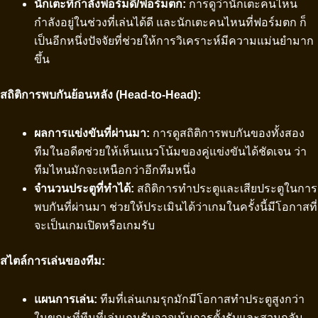
นักเตะที่กำลังฟอร์มดี/ฟอร์มตก:
การดูว่านักเตะคนไหน
กำลังอยู่ในช่วงที่เล่นได้ดี และนักเตะคนไหนที่ฟอร์มตก ก็
เป็นอีกหนึ่งปัจจัยที่ช่วยให้การวิเคราะห์มีความแม่นยำมาก
ขึ้น
สถิติการพบกันย้อนหลัง (Head-to-Head):
ผลการแข่งขันที่ผ่านมา:
การดูสถิติการพบกันของทั้งสอง
ทีมในอดีตช่วยให้เห็นแนวโน้มของคู่แข่งขันได้ชัดเจน ว่า
ทีมไหนมักจะเหนือกว่าอีกทีมหนึ่ง
จำนวนประตูที่ทำได้:
สถิติการทำประตูและเสียประตูในการ
พบกันที่ผ่านมา ช่วยให้ประเมินได้ว่าเกมในครั้งนี้มีโอกาสที่
จะเป็นเกมเปิดหรือเกมรับ
สไตล์การเล่นของทีม:
แผนการเล่น:
ทีมที่เล่นเกมรุกมักมีโอกาสทำประตูสูงกว่า
ในขณะที่ทีมที่เล่นเกมรับอาจเน้นการตั้งรับและสวนกลับ