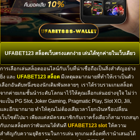
UFABET123 สล็อตเว็บตรงแตกง่าย เล่นได้ทุกค่ายในเว็บเดียว
การเลือกเล่นสล็อตออนไลน์กับเว็บที่น่าเชื่อถือเป็นสิ่งสำคัญอย่าง
ยิ่ง และ
UFABET123 สล็อต
มีเหตุผลมากมายที่ทำให้เราเป็นตัว
เลือกอันดับหนึ่งของนักเดิมพันหลายๆ เราได้รวบรวมเกมสล็อต
จากค่ายเกมชั้นนำระดับโลกมาไว้ให้คุณเลือกเล่นอย่างจุใจ ไม่ว่า
จะเป็น PG Slot, Joker Gaming, Pragmatic Play, Slot XO, Jili,
และอีกมากมาย ทำให้คุณไม่ต้องเสียเวลาโยกเงินหรือเปลี่ยน
เว็บไซต์ไปมา เพียงแค่สมัครสมาชิกกับเราครั้งเดียวก็สามารถสนุก
กับเกมสล็อตกว่าพันเกมได้ทันที
UFABET123 slot
ให้ความ
สำคัญกับความยุติธรรมในการเล่น ทุกเกมสล็อตที่เรานำเสนอได้