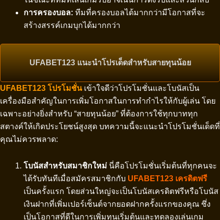
การครองบอล:
ทีมที่ครองบอลได้มากกว่ามีโอกาสที่จะ
สร้างสรรค์เกมบุกได้มากกว่า
UFABET123 แนะนำโปรเด็ดสำหรับสายทุนน้อย
UFABET123 โปรโมชั่น
เข้าใจดีว่าโปรโมชั่นและโบนัสเป็น
เครื่องมือสำคัญในการเพิ่มโอกาสในการทำกำไรให้กับผู้เล่น โดย
เฉพาะอย่างยิ่งสำหรับ “สายทุนน้อย” ที่ต้องการใช้ทุกบาททุก
สตางค์ให้เกิดประโยชน์สูงสุด บทความนี้จะแนะนำโปรโมชั่นเด็ดที่
คุณไม่ควรพลาด:
โบนัสสำหรับสมาชิกใหม่
นี่คือโปรโมชั่นเริ่มต้นที่ทุกคนจะ
ได้รับทันทีเมื่อสมัครสมาชิกกับ
UFABET123 เครดิตฟรี
เป็นครั้งแรก โดยส่วนใหญ่จะเป็นโบนัสเครดิตฟรีหรือโบนัส
เงินฝากที่เพิ่มเปอร์เซ็นต์จากยอดฝากครั้งแรกของคุณ ซึ่ง
เป็นโอกาสที่ดีในการเพิ่มทุนเริ่มต้นและทดลองเล่นเกม