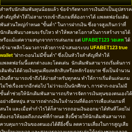
สำหรับนักเดิมพันทุนน้อยแล้ว ข้อจำกัดทางการเงินมักเป็นอุปสรรค
สำคัญที่ทำให้ไม่สามารถเข้าถึงเกมที่ต้องการได้ แพลตฟอร์มเดิม
พันส่วนใหญ่กำหนด “ขั้นต่ำ” ในการฝากเงิน ซึ่งอาจสูงเกินกว่าที่
นักเดิมพันบางคนจะรับไหว ทำให้พลาดโอกาสในการสร้างรายได้
หรือแม้แต่ความสนุกจากการเล่นเกม แต่
UFABET123 วอเลท
ได้
เข้ามาพลิกโฉมวงการด้วยการนำเสนอระบบ
UFABET123 true
wallet
“ฝาก-ถอนไม่มีขั้นต่ำ” ซึ่งเป็นหัวใจสำคัญที่ทำให้
แพลตฟอร์มนี้แตกต่างและโดดเด่น นักเดิมพันสามารถเริ่มต้นการ
เดิมพันได้ด้วยเงินทุนเพียงหลักสิบหรือหลักร้อยบาท ซึ่งเป็นจำนวน
เงินที่สามารถเข้าถึงได้ง่ายสำหรับทุกคน ทำให้การเริ่มต้นเล่นเกม
ไม่ใช่เรื่องยากอีกต่อไป ไม่ว่าจะเป็นนักศึกษา, การฝาก-ถอนไม่มี
ขั้นต่ำช่วยให้นักเดิมพันสามารถบริหารจัดการเงินทุนของตนเองได้
อย่างยืดหยุ่น สามารถฝากเงินในจำนวนที่ต้องการเพื่อเล่นเกมที่
สนใจ และเมื่อทำกำไรได้ก็สามารถถอนเงินออกมาได้ทันทีโดยไม่
ต้องรอให้ยอดถึงเกณฑ์ที่กำหนด สิ่งนี้ช่วยให้นักเดิมพันสามารถ
ควบคุมการเงินของตนเองได้ดียิ่งขึ้น ลดความเสี่ยงในการสูญเสีย
เงินจำนวนมาก และสามารถวางแผนการเล่นได้อย่างชาญฉลาด