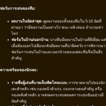
ฟอร์มการเล่นของทีม:
ผลงานในนัดล่าสุด:
ดูผลงานของทั้งสองทีมใน 5-10 นัดที่
ผ่านมา ว่ามีผลงานเป็นอย่างไร ชนะ-แพ้-เสมอ จำนวนเท่า
ไหร่
ฟอร์มในบ้าน/นอกบ้าน:
บางทีมมีผลงานในบ้านที่ดีเยี่ยม แต่
เมื่อต้องออกไปเยือนกลับมีผลงานที่น่าผิดหวัง การพิจารณา
ฟอร์มการเล่นในบ้านและนอกบ้านของแต่ละทีมจึงเป็นสิ่ง
สำคัญ
ความพร้อมของนักเตะ:
รายชื่อผู้เล่นที่บาดเจ็บ/ติดโทษแบน:
การขาดหายไปของนัก
เตะตัวหลัก เช่น กองหน้าตัวเก่ง, กองกลางคนสำคัญ หรือ
กองหลังตัวหลัก อาจส่งผลกระทบต่อผลการแข่งขันอย่างมี
นัยสำคัญ