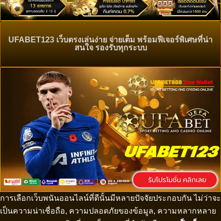
UFABET123 เว็บตรงเล่นง่าย จ่ายเต็ม พร้อมฟีเจอร์พิเศษที่น่า
สนใจ รองรับทุกระบบ
การเลือกเว็บพนันออนไลน์ที่ดีนั้นมีหลายปัจจัยประกอบกัน ไม่ว่าจะ
เป็นความน่าเชื่อถือ, ความปลอดภัยของข้อมูล, ความหลากหลาย