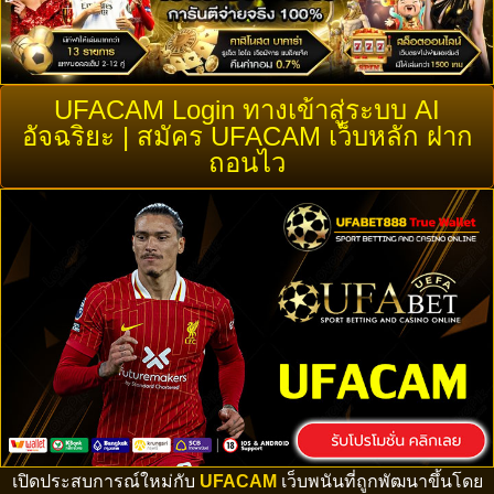
UFACAM Login ทางเข้าสู่ระบบ AI
อัจฉริยะ | สมัคร UFACAM เว็บหลัก ฝาก
ถอนไว
เปิดประสบการณ์ใหม่กับ
UFACAM
เว็บพนันที่ถูกพัฒนาขึ้นโดย