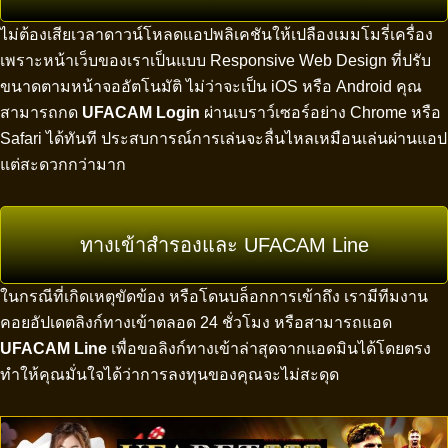
ไม่ต้องเสียเวลาดาวน์โหลดแอปพลิเคชันให้เปลืองเมมโมรี่เครื่อง
เพราะหน้าเว็บของเราเป็นแบบ Responsive Web Design ที่ปรับ
ขนาดตามหน้าจออัตโนมัติ ไม่ว่าจะเป็น iOS หรือ Android คุณ
สามารถกด
UFACAM Login
ผ่านเบราว์เซอร์อย่าง Chrome หรือ
Safari ได้ทันที ประสบการณ์การเล่นจะลื่นไหลเหมือนเล่นผ่านแอป
แต่สะดวกกว่ามาก
ทางเข้าสำรองและ UFACAM Line
ในกรณีที่เกิดเหตุขัดข้อง หรือโดนบล็อกการเข้าถึง เรามีทีมงาน
คอยอัปเดตลิงก์ทางเข้าตลอด 24 ชั่วโมง หรือสามารถแอด
UFACAM Line
เพื่อขอลิงก์ทางเข้าล่าสุดจากแอดมินได้โดยตรง
ทำให้คุณมั่นใจได้ว่าการลงทุนของคุณจะไม่สะดุด