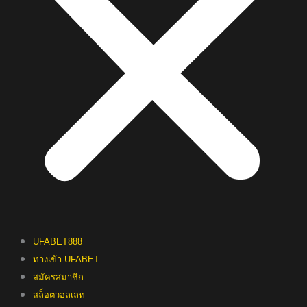
UFABET888
ทางเข้า UFABET
สมัครสมาชิก
สล็อตวอลเลท