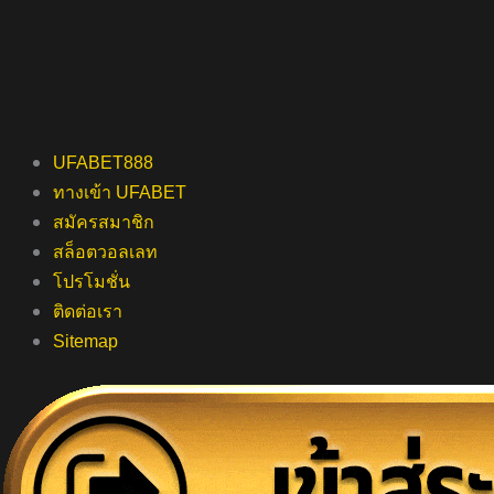
UFABET888
ทางเข้า UFABET
สมัครสมาชิก
สล็อตวอลเลท
โปรโมชั่น
ติดต่อเรา
Sitemap