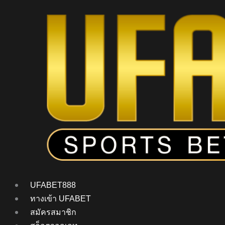
Skip
to
content
UFABET888
ทางเข้า UFABET
สมัครสมาชิก