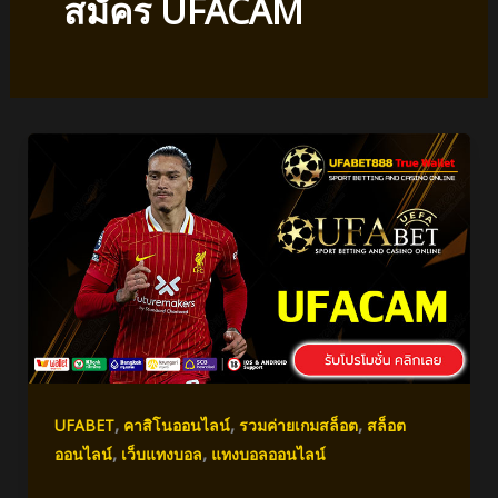
สมัคร UFACAM
,
,
,
UFABET
คาสิโนออนไลน์
รวมค่ายเกมสล็อต
สล็อต
,
,
ออนไลน์
เว็บแทงบอล
แทงบอลออนไลน์