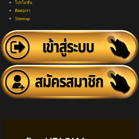
โปรโมชั่น
ติดต่อเรา
Sitemap