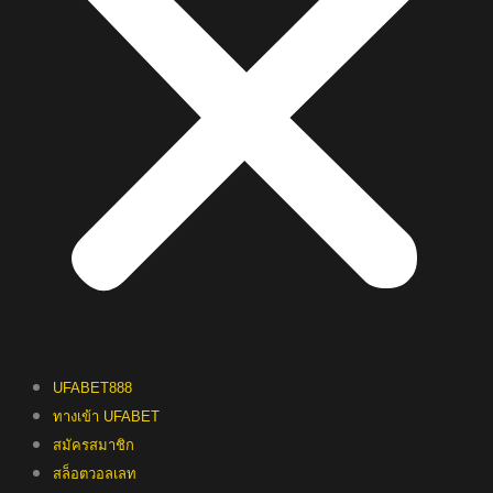
UFABET888
ทางเข้า UFABET
สมัครสมาชิก
สล็อตวอลเลท