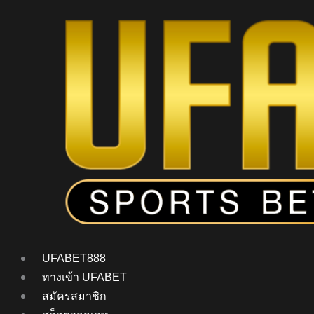
Skip
to
content
UFABET888
ทางเข้า UFABET
สมัครสมาชิก