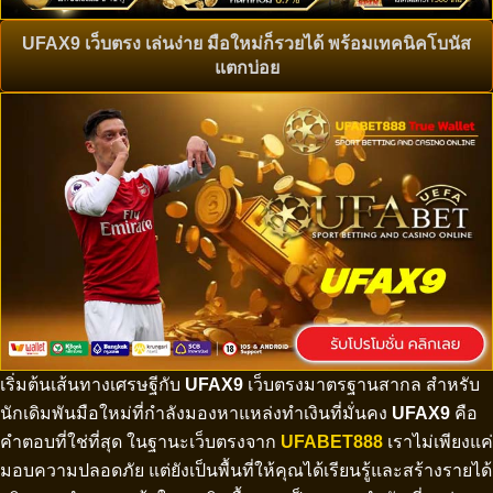
UFAX9 เว็บตรง เล่นง่าย มือใหม่ก็รวยได้ พร้อมเทคนิคโบนัส
แตกบ่อย
เริ่มต้นเส้นทางเศรษฐีกับ
UFAX9
เว็บตรงมาตรฐานสากล สำหรับ
นักเดิมพันมือใหม่ที่กำลังมองหาแหล่งทำเงินที่มั่นคง
UFAX9
คือ
คำตอบที่ใช่ที่สุด ในฐานะเว็บตรงจาก
UFABET888
เราไม่เพียงแค่
มอบความปลอดภัย แต่ยังเป็นพื้นที่ให้คุณได้เรียนรู้และสร้างรายได้