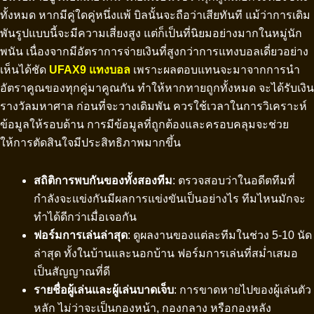
ทั้งหมด หากมีคู่ใดคู่หนึ่งแพ้ บิลนั้นจะถือว่าเสียทันที แม้ว่าการเดิม
พันรูปแบบนี้จะมีความเสี่ยงสูง แต่ก็เป็นที่นิยมอย่างมากในหมู่นัก
พนัน เนื่องจากมีอัตราการจ่ายเงินที่สูงกว่าการแทงบอลเดี่ยวอย่าง
เห็นได้ชัด
UFAX9 แทงบอล
เพราะผลตอบแทนจะมาจากการนำ
อัตราคูณของทุกคู่มาคูณกัน ทำให้หากทายถูกทั้งหมด จะได้รับเงิน
รางวัลมหาศาล ก่อนที่จะวางเดิมพัน ควรใช้เวลาในการวิเคราะห์
ข้อมูลให้รอบด้าน การมีข้อมูลที่ถูกต้องและครอบคลุมจะช่วย
ให้การตัดสินใจมีประสิทธิภาพมากขึ้น
สถิติการพบกันของทั้งสองทีม
: ตรวจสอบว่าในอดีตทีมที่
กำลังจะแข่งกันมีผลการแข่งขันเป็นอย่างไร ทีมไหนมักจะ
ทำได้ดีกว่าเมื่อเจอกัน
ฟอร์มการเล่นล่าสุด
: ดูผลงานของแต่ละทีมในช่วง 5-10 นัด
ล่าสุด ทั้งในบ้านและนอกบ้าน ฟอร์มการเล่นที่สม่ำเสมอ
เป็นสัญญาณที่ดี
รายชื่อผู้เล่นและผู้เล่นบาดเจ็บ
: การขาดหายไปของผู้เล่นตัว
หลัก ไม่ว่าจะเป็นกองหน้า, กองกลาง หรือกองหลัง