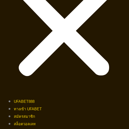
UFABET888
ทางเข้า UFABET
สมัครสมาชิก
สล็อตวอลเลท