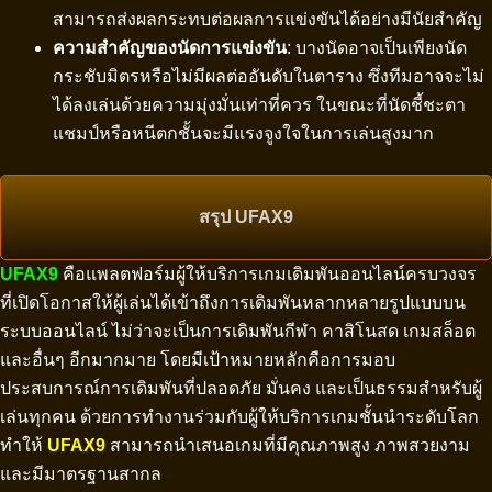
สามารถส่งผลกระทบต่อผลการแข่งขันได้อย่างมีนัยสำคัญ
ความสำคัญของนัดการแข่งขัน
: บางนัดอาจเป็นเพียงนัด
กระชับมิตรหรือไม่มีผลต่ออันดับในตาราง ซึ่งทีมอาจจะไม่
ได้ลงเล่นด้วยความมุ่งมั่นเท่าที่ควร ในขณะที่นัดชี้ชะตา
แชมป์หรือหนีตกชั้นจะมีแรงจูงใจในการเล่นสูงมาก
สรุป UFAX9
UFAX9
คือแพลตฟอร์มผู้ให้บริการเกมเดิมพันออนไลน์ครบวงจร
ที่เปิดโอกาสให้ผู้เล่นได้เข้าถึงการเดิมพันหลากหลายรูปแบบบน
ระบบออนไลน์ ไม่ว่าจะเป็นการเดิมพันกีฬา คาสิโนสด เกมสล็อต
และอื่นๆ อีกมากมาย โดยมีเป้าหมายหลักคือการมอบ
ประสบการณ์การเดิมพันที่ปลอดภัย มั่นคง และเป็นธรรมสำหรับผู้
เล่นทุกคน ด้วยการทำงานร่วมกับผู้ให้บริการเกมชั้นนำระดับโลก
ทำให้
UFAX9
สามารถนำเสนอเกมที่มีคุณภาพสูง ภาพสวยงาม
และมีมาตรฐานสากล