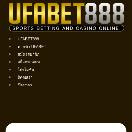
Skip
to
content
UFABET888
ทางเข้า UFABET
สมัครสมาชิก
สล็อตวอลเลท
โปรโมชั่น
ติดต่อเรา
Sitemap