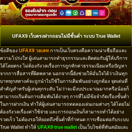
UFAX9 เว็บตรงฝากถอนไม่มีขั้นต่ำ ระบบ True Wallet
ข้อดีของ
UFAX9 วอเลท
การเป็นเว็บตรงคือความน่าเชื่อถือและ
ความโปร่งใส ผู้เล่นสามารถทำธุรกรรมและติดต่อกับผู้ให้บริการ
ได้โดยตรง ไม่ต้องกังวลเรื่องการถูกหักค่าธรรมเนียมหรือปัญหา
จากการสื่อสารที่ผิดพลาด นอกจากนี้ยังช่วยให้มั่นใจได้ว่าเงินทุก
บาททุกสตางค์จะถูกนำไปใช้ในการเดิมพันอย่างถูกต้อง จุดเด่นที่
สำคัญสำหรับผู้เล่นทุกระดับ ไม่ว่าจะมีงบประมาณมากหรือน้อยก็
สามารถเริ่มต้นการเดิมพันได้ง่ายๆ การที่ไม่มีข้อจำกัดเรื่องขั้นต่ำ
ในการฝากเงิน ทำให้ผู้เล่นสามารถทดลองเล่นเกมต่างๆ ได้โดยไม่
ต้องกังวลเรื่องค่าใช้จ่าย และการถอนเงินก็สามารถทำได้อย่าง
รวดเร็ว ไม่ต้องรอให้ยอดถึงขั้นต่ำที่กำหนด การเชื่อมต่อกับระบบ
True Wallet ทำให้
UFAX9 true wallet
เป็นเว็บไซต์ที่ทันสมัยและ