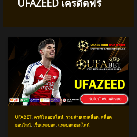
UFAZEED เครดิตฟรี
,
,
,
UFABET
คาสิโนออนไลน์
รวมค่ายเกมสล็อต
สล็อต
,
,
ออนไลน์
เว็บแทงบอล
แทงบอลออนไลน์