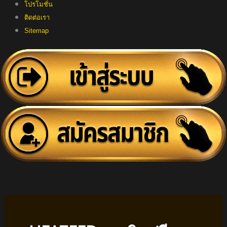
โปรโมชั่น
ติดต่อเรา
Sitemap