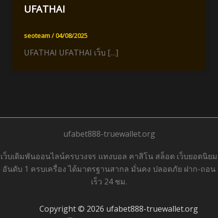
UFATHAI
seoteam
/
04/08/2025
UFATHAI UFATHAI เว็บ […]
ufabet888-truewallet.org
เว็บเดิมพันออนไลน์ครบวงจร แทงบอล คาสิโน สล็อต เว็บยอดนิยม
อันดับ 1 ครบเครื่อง ได้มาตรฐานสากล มั่นคง ปลอดภัย ฝาก-ถอน
เร็ว 24 ชม.
Copyright © 2026 ufabet888-truewallet.org