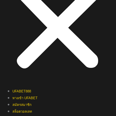
UFABET888
ทางเข้า UFABET
สมัครสมาชิก
สล็อตวอลเลท