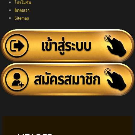
โปรโมชั่น
ติดต่อเรา
Sitemap