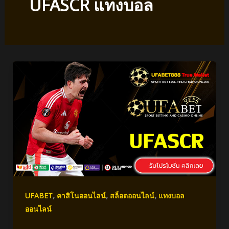
UFASCR แทงบอล
,
,
,
UFABET
คาสิโนออนไลน์
สล็อตออนไลน์
แทงบอล
ออนไลน์