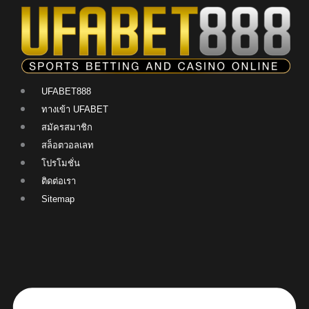
Skip
to
content
UFABET888
ทางเข้า UFABET
สมัครสมาชิก
สล็อตวอลเลท
โปรโมชั่น
ติดต่อเรา
Sitemap