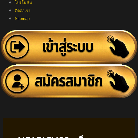
โปรโมชั่น
ติดต่อเรา
Sitemap