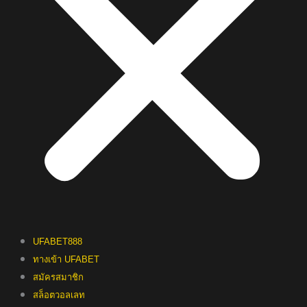
UFABET888
ทางเข้า UFABET
สมัครสมาชิก
สล็อตวอลเลท