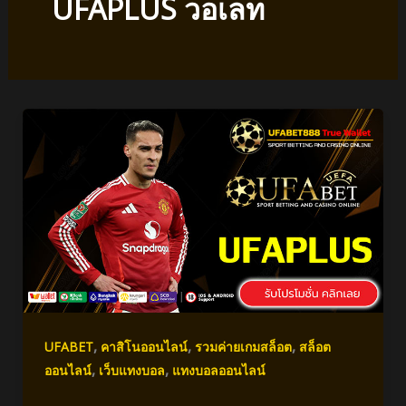
UFAPLUS วอเลท
,
,
,
UFABET
คาสิโนออนไลน์
รวมค่ายเกมสล็อต
สล็อต
,
,
ออนไลน์
เว็บแทงบอล
แทงบอลออนไลน์