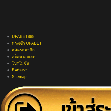
UFABET888
ทางเข้า UFABET
สมัครสมาชิก
สล็อตวอลเลท
โปรโมชั่น
ติดต่อเรา
Sitemap