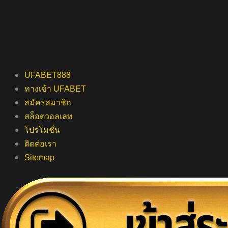
UFABET888
ทางเข้า UFABET
สมัครสมาชิก
สล็อตวอลเลท
โปรโมชั่น
ติดต่อเรา
Sitemap