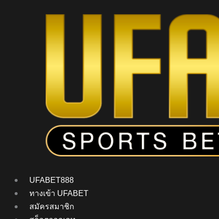
Skip
to
content
UFABET888
ทางเข้า UFABET
สมัครสมาชิก