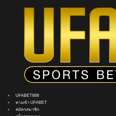
Skip
to
content
UFABET888
ทางเข้า UFABET
สมัครสมาชิก