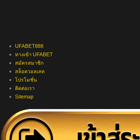
UFABET888
ทางเข้า UFABET
สมัครสมาชิก
สล็อตวอลเลท
โปรโมชั่น
ติดต่อเรา
Sitemap