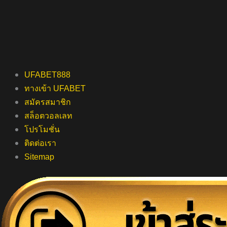
UFABET888
ทางเข้า UFABET
สมัครสมาชิก
สล็อตวอลเลท
โปรโมชั่น
ติดต่อเรา
Sitemap