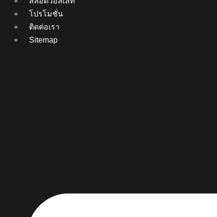
สล็อตวอลเลท
โปรโมชั่น
ติดต่อเรา
Sitemap