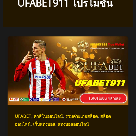
UFABET911 โปรโมชั่น
,
,
,
UFABET
คาสิโนออนไลน์
รวมค่ายเกมสล็อต
สล็อต
,
,
ออนไลน์
เว็บแทงบอล
แทงบอลออนไลน์