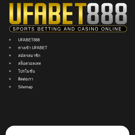
Skip
to
content
UFABET888
ทางเข้า UFABET
สมัครสมาชิก
สล็อตวอลเลท
โปรโมชั่น
ติดต่อเรา
Sitemap