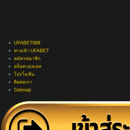
UFABET888
ทางเข้า UFABET
สมัครสมาชิก
สล็อตวอลเลท
โปรโมชั่น
ติดต่อเรา
Sitemap