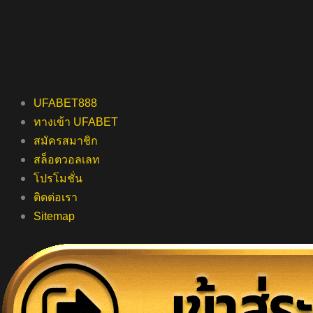
UFABET888
ทางเข้า UFABET
สมัครสมาชิก
สล็อตวอลเลท
โปรโมชั่น
ติดต่อเรา
Sitemap