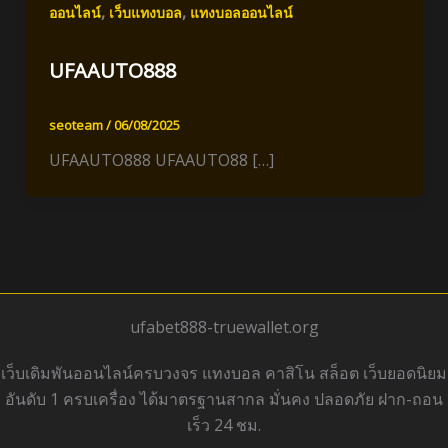
,
,
ออนไลน์
เว็บแทงบอล
แทงบอลออนไลน์
UFAAUTO888
seoteam
/
06/08/2025
UFAAUTO888 UFAAUTO88 […]
ufabet888-truewallet.org
เว็บเดิมพันออนไลน์ครบวงจร แทงบอล คาสิโน สล็อต เว็บยอดนิยม
อันดับ 1 ครบเครื่อง ได้มาตรฐานสากล มั่นคง ปลอดภัย ฝาก-ถอน
เร็ว 24 ชม.