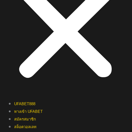
UFABET888
ทางเข้า UFABET
สมัครสมาชิก
สล็อตวอลเลท