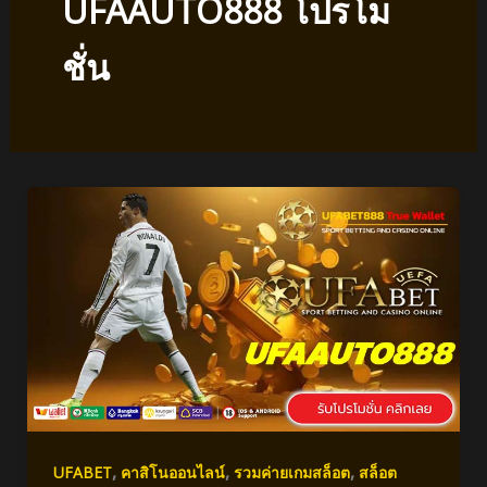
UFAAUTO888 โปรโม
ชั่น
,
,
,
UFABET
คาสิโนออนไลน์
รวมค่ายเกมสล็อต
สล็อต