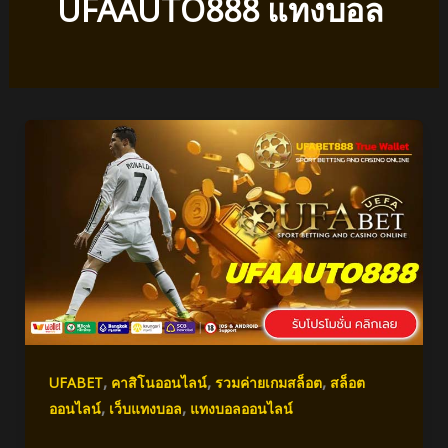
UFAAUTO888 แทงบอล
,
,
,
UFABET
คาสิโนออนไลน์
รวมค่ายเกมสล็อต
สล็อต
,
,
ออนไลน์
เว็บแทงบอล
แทงบอลออนไลน์