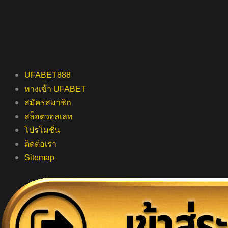
UFABET888
ทางเข้า UFABET
สมัครสมาชิก
สล็อตวอลเลท
โปรโมชั่น
ติดต่อเรา
Sitemap