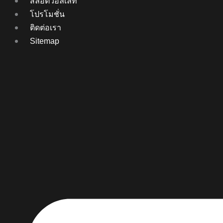
สล็อตวอลเลท
โปรโมชั่น
ติดต่อเรา
Sitemap