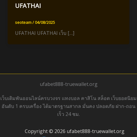
UFATHAI
seoteam
/
04/08/2025
UFATHAI UFATHAI เว็บ […]
ufabet888-truewallet.org
เว็บเดิมพันออนไลน์ครบวงจร แทงบอล คาสิโน สล็อต เว็บยอดนิยม
อันดับ 1 ครบเครื่อง ได้มาตรฐานสากล มั่นคง ปลอดภัย ฝาก-ถอน
เร็ว 24 ชม.
Copyright © 2026 ufabet888-truewallet.org