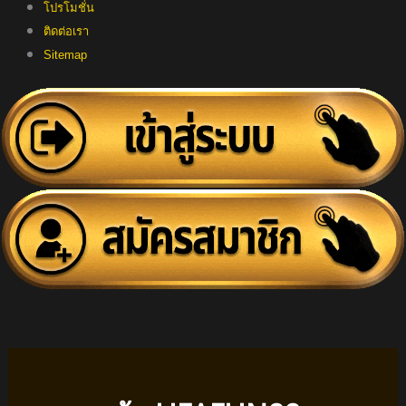
โปรโมชั่น
ติดต่อเรา
Sitemap