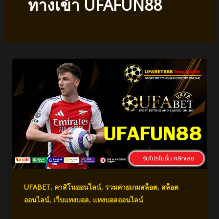
ทางเข้า UFAFUN88
,
,
,
UFABET
คาสิโนออนไลน์
รวมค่ายเกมสล็อต
สล็อต
,
,
ออนไลน์
เว็บแทงบอล
แทงบอลออนไลน์